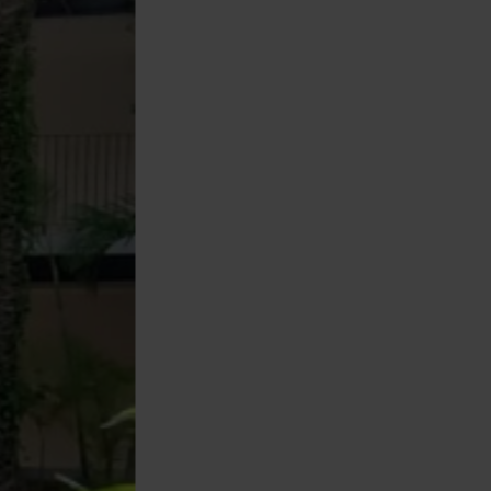
ndependientes
epción o boutique
, baños y mobiliario – listo para operar
 eventos, estudios creativos o rooftop bar
nado
ación de aire
les completos.
sultar condiciones).
residencial
 adicional en obra)