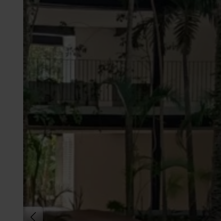
Características destacadas:
Superficie total: 565 m² distribuidos en 3 niveles i
Planta baja: acceso directo, ideal para tienda, rec
Primer nivel: totalmente equipado con cocina, barra
Segundo nivel: espacio abierto tipo loft, ideal para
Inmueble completamente amueblado y acondicio
Diseño moderno, con excelente iluminación y circul
Estacionamiento disponible para clientes
Oportunidades de proyecto:
Restaurante de alta gama o dark kitchen
Club lounge o rooftop bar con vista abierta
Estudio de yoga, spa, wellness center
Galería de arte o sala de exposiciones
Coworking creativo o productora audiovisual
Espacio multipropósito para eventos privados
Precio de renta mensual sugerido por los tres nive
También disponible opción por nivel individual (con
Zona en crecimiento con alta afluencia turística y 
Preparado para operación inmediata (sin inversión