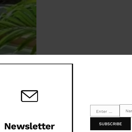
 de marca
narte en uno de los mercados más dinámicos del
Terrace
Gallery
Storage
Na
Enter your email address
Email
Name
Newsletter
SUBSCRIBE