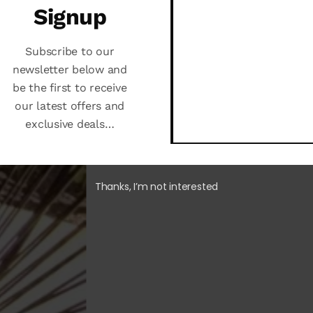
Signup
Subscribe to our
Elevator
newsletter below and
be the first to receive
Pizza oven
our latest offers and
exclusive deals…
Thanks, I’m not interested