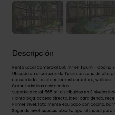
Click to accept c
enable t