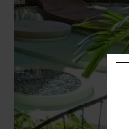
Arquitectura moderna lista para posicionamiento
Agenda tu visita privada hoy mismo.
No dejes pasar esta oportunidad única de posicio
Caribe Mexicano.
Información general
Internet
h24 Security
Equipped kitchen