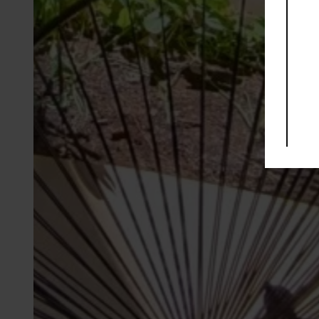
Servicios adicionales
A/C
Furnished
Bar
Video