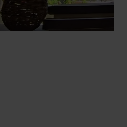
Contacta con nosotros
¿Quieres información sobre la
propiedad? Escríbenos en el
formulario.