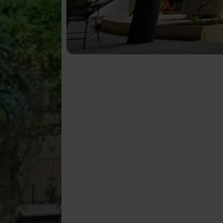
Equipada | Amueblado | Espacio Premium
svalía turística y residencial. Ideal para marcas
o entretenimiento.