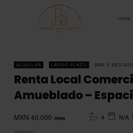
HOME
ALQUILAR
LARGO PLAZO
BAR Y RESTAU
Renta Local Comerci
Amueblado – Espac
MXN 40,000
4
N/A
/mes