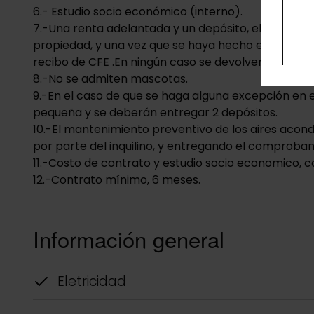
6.- Estudio socio económico (interno).
7.-Una renta adelantada y un depósito, el cual se 
propiedad, y una vez que se haya hecho el inventa
recibo de CFE .En ningún caso se devolverá antes e
8.-No se admiten mascotas.
9.-En el caso de que se haga alguna excepción en 
pequeña y se deberán entregar 2 depósitos.
10.-El mantenimiento preventivo de los aires acon
por parte del inquilino, y entregando el comprobant
11.-Costo de contrato y estudio socio economico, cor
12.-Contrato mínimo, 6 meses.
Información general
Eletricidad