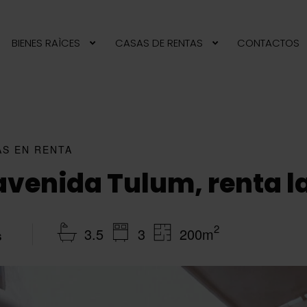
BIENES RAÌCES
CASAS DE RENTAS
CONTACTOS
AS EN RENTA
 avenida Tulum, renta l
2
3.5
3
200m
s