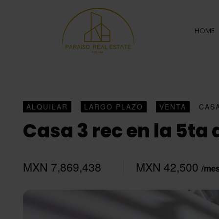
HOME
ALQUILAR
LARGO PLAZO
VENTA
CAS
Casa 3 rec en la 5ta
MXN 7,869,438
MXN 42,500
/me