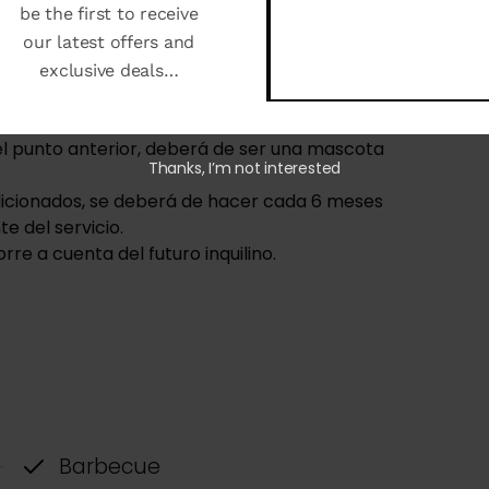
be the first to receive
devolverá 30 días después de haber devuelto la
our latest offers and
rio, levantamiento de desperfectos y cotejado
exclusive deals…
l depósito.
el punto anterior, deberá de ser una mascota
Thanks, I’m not interested
dicionados, se deberá de hacer cada 6 meses
e del servicio.
re a cuenta del futuro inquilino.
Barbecue