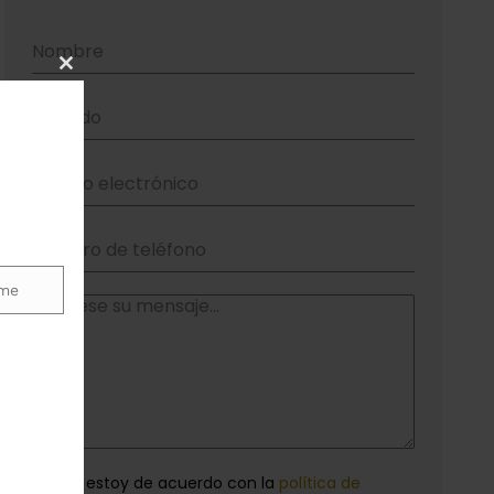
Close
this
module
me
Sí, estoy de acuerdo con la
política de