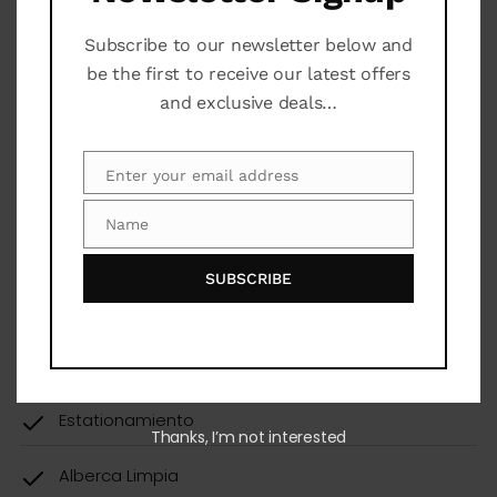
Subscribe to our newsletter below and
be the first to receive our latest offers
Servicios adicionales
and exclusive deals…
Securidad 24H
Enter your email address
Email
Servicio de Mantenimiento
Name
Name
Alberca
SUBSCRIBE
Jacuzi
A/C
Estationamiento
Thanks, I’m not interested
Alberca Limpia