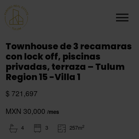
Townhouse de 3 recamaras
con lock off, piscinas
privadas, terraza – Tulum
Region 15 -Villa 1
$ 721,697
MXN 30,000
/mes
2
4
3
257m